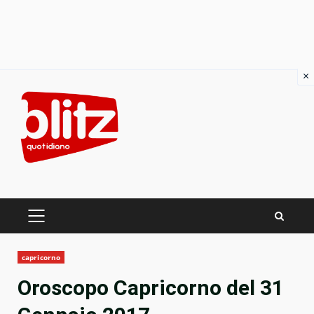
×
Skip
to
content
PRIMARY
MENU
capricorno
Oroscopo Capricorno del 31