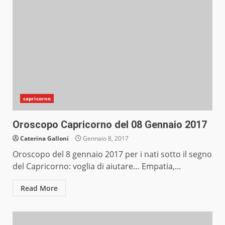
capricorno
Oroscopo Capricorno del 08 Gennaio 2017
Caterina Galloni
Gennaio 8, 2017
Oroscopo del 8 gennaio 2017 per i nati sotto il segno
del Capricorno: voglia di aiutare… Empatia,...
Read More