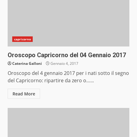
capricorno
Oroscopo Capricorno del 04 Gennaio 2017
Caterina Galloni
Gennaio 4, 2017
Oroscopo del 4 gennaio 2017 per i nati sotto il segno
del Capricorno: ripartire da zero o…...
Read More