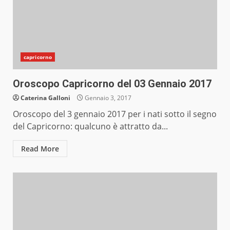
capricorno
Oroscopo Capricorno del 03 Gennaio 2017
Caterina Galloni
Gennaio 3, 2017
Oroscopo del 3 gennaio 2017 per i nati sotto il segno
del Capricorno: qualcuno è attratto da...
Read More