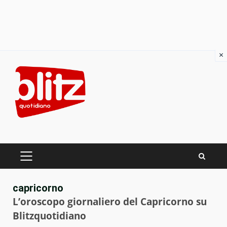
×
Skip
to
content
PRIMARY
MENU
capricorno
L’oroscopo giornaliero del Capricorno su
Blitzquotidiano