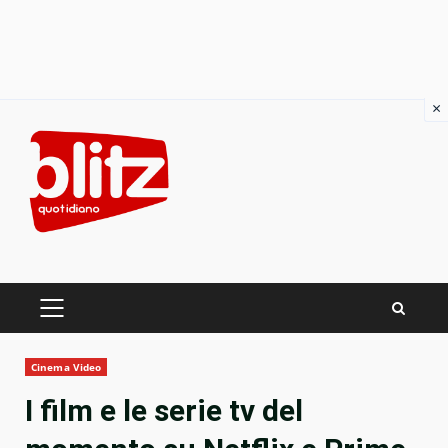
×
Skip
to
content
PRIMARY
MENU
Cinema Video
I film e le serie tv del