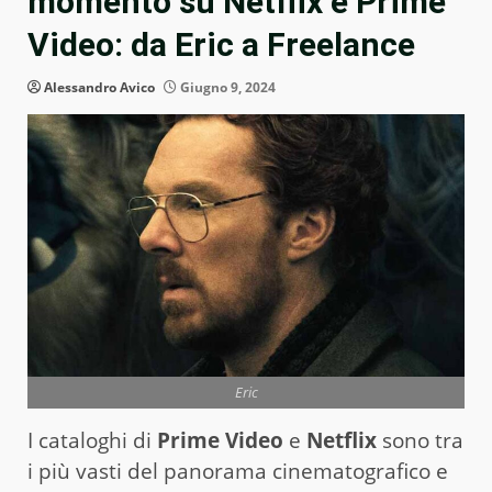
momento su Netflix e Prime
Video: da Eric a Freelance
Alessandro Avico
Giugno 9, 2024
Eric
I cataloghi di
Prime Video
e
Netflix
sono tra
i più vasti del panorama cinematografico e