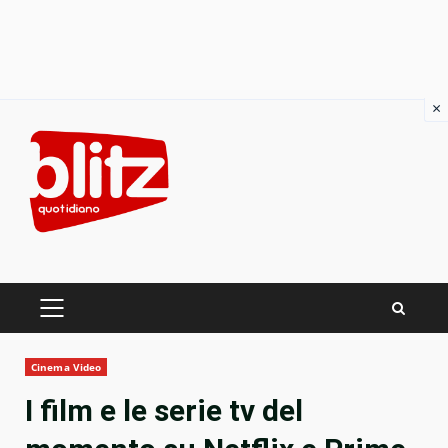
×
Skip
to
content
PRIMARY
MENU
Cinema Video
I film e le serie tv del