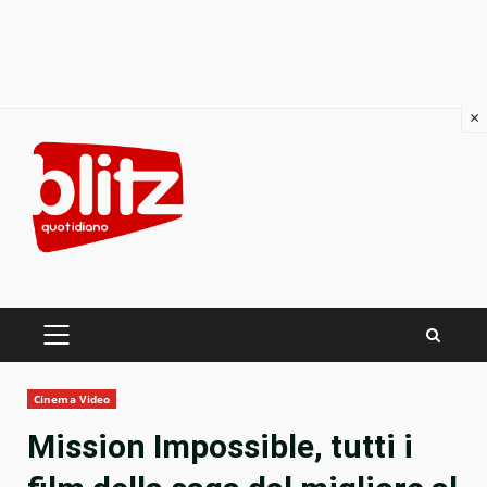
×
Skip
to
content
PRIMARY
MENU
Cinema Video
Mission Impossible, tutti i