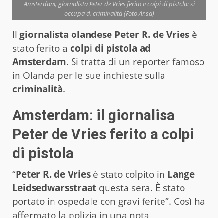
Amsterdam, giornalista Peter de Vries ferito a colpi di pistola: si
occupa di criminalità (Foto Ansa)
Il
giornalista olandese Peter R. de Vries
è
stato ferito a
colpi di pistola ad
Amsterdam
. Si tratta di un reporter famoso
in Olanda per le sue inchieste sulla
criminalità
.
Amsterdam: il giornalisa
Peter de Vries ferito a colpi
di pistola
“
Peter R. de Vries
è stato colpito in
Lange
Leidsedwarsstraat
questa sera. È stato
portato in ospedale con gravi ferite”. Così ha
affermato la polizia in una nota,