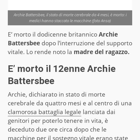
Archie Battersbee, il stato di morte cerebrale da 4 mesi, è morto: i
medici hanno staccato le macchine (foto Ansa)
E’ morto il dodicenne britannico
Archie
Battersbee
dopo l’interruzione del supporto
vitale. Lo rende noto la
madre del ragazzo.
E’ morto il 12enne Archie
Battersbee
Archie, dichiarato in stato di morte
cerebrale da quattro mesi e al centro di una
clamorosa battaglia legale
lanciata dai
genitori per poterlo tenere in vita, è
deceduto due ore circa dopo che le
macchine per il sostegno vitale erano state