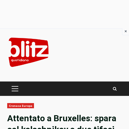
×
Skip
to
content
PRIMARY
MENU
Cronaca Europa
Attentato a Bruxelles: spara