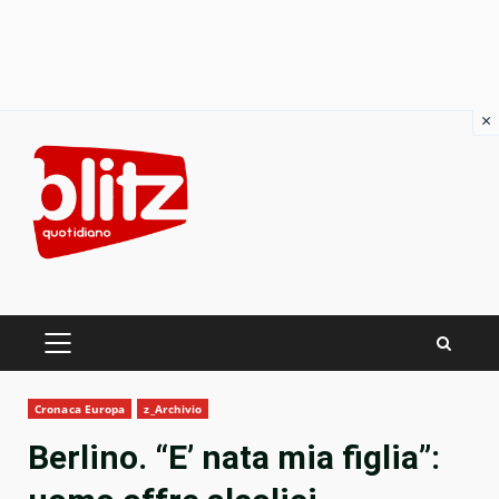
×
Skip
to
content
PRIMARY
MENU
Cronaca Europa
z_Archivio
Berlino. “E’ nata mia figlia”: