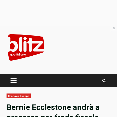
×
Skip
to
content
PRIMARY
MENU
Cronaca Europa
Bernie Ecclestone andrà a