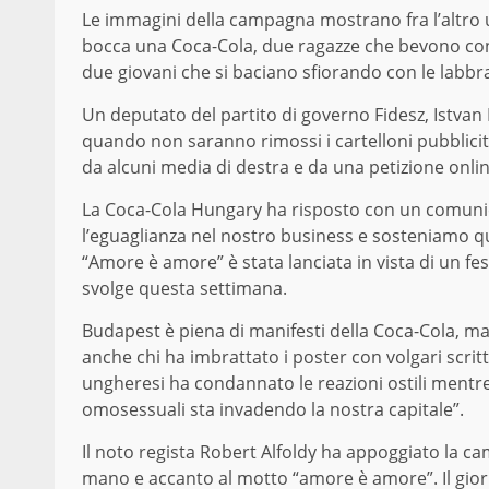
Le immagini della campagna mostrano fra l’altro 
bocca una Coca-Cola, due ragazze che bevono con
due giovani che si baciano sfiorando con le labbra
Un deputato del partito di governo Fidesz, Istvan 
quando non saranno rimossi i cartelloni pubblicit
da alcuni media di destra e da una petizione onli
La Coca-Cola Hungary ha risposto con un comunicat
l’eguaglianza nel nostro business e sosteniamo que
“Amore è amore” è stata lanciata in vista di un festi
svolge questa settimana.
Budapest è piena di manifesti della Coca-Cola, ma 
anche chi ha imbrattato i poster con volgari scritt
ungheresi ha condannato le reazioni ostili mentre 
omosessuali sta invadendo la nostra capitale”.
Il noto regista Robert Alfoldy ha appoggiato la c
mano e accanto al motto “amore è amore”. Il giorna