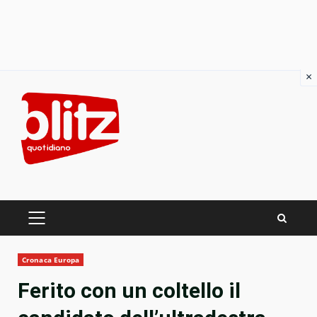
×
Skip
to
content
PRIMARY
MENU
Cronaca Europa
Ferito con un coltello il