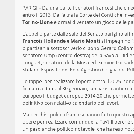
PARIGI – Da una parte i senatori francesi che chied
entro il 2013. Dall’altra la Corte dei Conti che inv
Torino-Lione
è ormai diventato un gioco delle parti
L’appello parte dalle sale del Senato parigino affin
Francois Hollande e Mario Monti
si impegnino “
bipartisan a sottoscriverlo ci sono Gerard Collomb
senatore Ump (centro-destra) della Savoia. Didier
Longuet, senatore della Mosa ed ex ministro sark
Stefano Esposito del Pd e Agostino Ghiglia del Pdl
Le tappe, per realizzare l’opera entro il 2025, sono
firmato a Roma il 30 gennaio, lanciare i cantieri 
europeo il budget europeo 2014-20 che permettere
definitivo con relativo calendario dei lavori.
Ma perchè i politici francesi hanno fatto questo ap
opere per realizzare comunque la Tav? Il perchè 
un peso anche politico notevole, che ha reso not