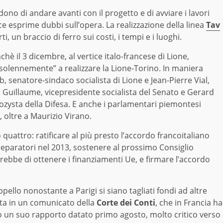
ono di andare avanti con il progetto e di avviare i lavori
ece esprime dubbi sull’opera. La realizzazione della linea
Tav
, un braccio di ferro sui costi, i tempi e i luoghi.
chè il 3 dicembre, al vertice italo-francese di Lione,
solennemente” a realizzare la Lione-Torino. In maniera
, senatore-sindaco socialista di Lione e Jean-Pierre Vial,
 Guillaume, vicepresidente socialista del Senato e Gerard
ozysta della Difesa. E anche i parlamentari piemontesi
, oltre a Maurizio Virano.
 quattro: ratificare al più presto l’accordo francoitaliano
preparatori nel 2013, sostenere al prossimo Consiglio
bbe di ottenere i finanziamenti Ue, e firmare l’accordo
pello nonostante a Parigi si siano tagliati fondi ad altre
sta in un comunicato della
Corte dei Conti
, che in Francia ha
o un suo rapporto datato primo agosto, molto critico verso