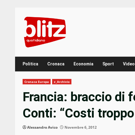
Skip
to
content
Politica
Cronaca
Economia
Sport
Video
Cronaca Europa
z_Archivio
Francia: braccio di f
Conti: “Costi troppo 
Alessandro Avico
Novembre 6, 2012