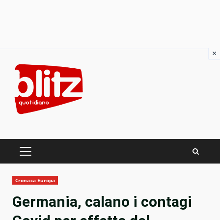
×
Skip
to
content
PRIMARY
MENU
Cronaca Europa
Germania, calano i contagi