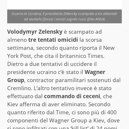
Guerra in Ucraina, il presidente Zelensky scampato a tre attentati:
ad aiutarlo (forse) i servizi segreti russi (foto ANSA)
Volodymyr Zelensky
è scampato ad
almeno
tre tentati omicidi
la scorsa
settimana, secondo quanto riporta il New
York Post, che cita il britannico Times.
Dietro a due tentativi di uccidere il
presidente ucraino c’è stato il
Wagner
Group
, contractor paramilitari sostenuti dal
Cremlino. L’altro tentativo invece è stato
effettuato dal
commando di ceceni
, che
Kiev afferma di aver eliminato. Secondo
quanto riferito dal Time, ci sono più di 400
componenti del Wagner Group a Kiev, dove
si sono infiltrati con una ‘kill list’ di 24 nomi.