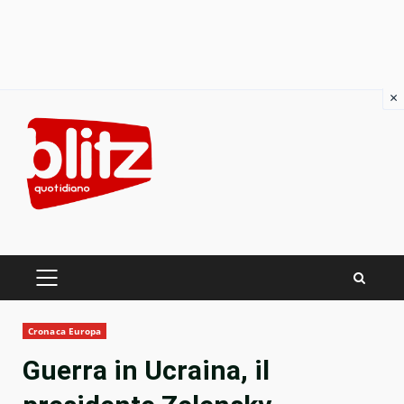
×
Skip
to
content
PRIMARY
MENU
Cronaca Europa
Guerra in Ucraina, il