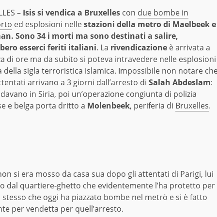
LLES –
Isis si vendica a Bruxelles
con
due bombe in
rto
ed esplosioni nelle
stazioni della metro di Maelbeek e
n. Sono 34 i morti ma sono destinati a salire,
ero esserci feriti italiani
. La
rivendicazione
è arrivata a
a di ore ma da subito si poteva intravedere nelle esplosioni
a della sigla terroristica islamica. Impossibile non notare ch
ttentati arrivano a 3 giorni dall’arresto di
Salah Abdeslam
:
o davano in Siria, poi un’operazione congiunta di polizia
e e belga porta dritto a
Molenbeek
, periferia di
Bruxelles
.
non si era mosso da casa sua dopo gli attentati di Parigi, lui
o dal quartiere-ghetto che evidentemente l’ha protetto per
 lo stesso che oggi ha piazzato bombe nel metrò e si è fatto
te per vendetta per quell’arresto.