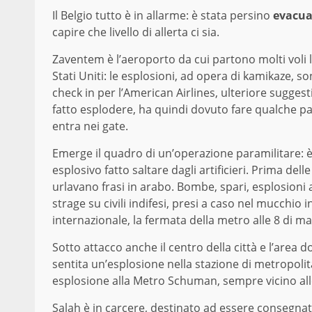
Il Belgio tutto è in allarme: è stata persino
evacua
capire che livello di allerta ci sia.
Zaventem è l’aeroporto da cui partono molti voli l
Stati Uniti: le esplosioni, ad opera di kamikaze, 
check in per l’American Airlines, ulteriore sugges
fatto esplodere, ha quindi dovuto fare qualche pass
entra nei gate.
Emerge il quadro di un’operazione paramilitare: è
esplosivo fatto saltare dagli artificieri. Prima del
urlavano frasi in arabo. Bombe, spari, esplosioni 
strage su civili indifesi, presi a caso nel mucchi
internazionale, la fermata della metro alle 8 di ma
Sotto attacco anche il centro della città e l’area do
sentita un’esplosione nella stazione di metropolit
esplosione alla Metro Schuman, sempre vicino alle 
Salah è in carcere, destinato ad essere consegnato 