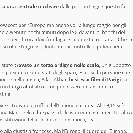
ta una centrale nucleare
dalle parti di Liegi e questo fa
ow cost per l’Europa ma anche voli a lungo raggio per gli
sono avvenute pochi minuti dopo le 8 davanti ai banchi del
tione per chi ora dovrà indagare su questa mattanza. Chi si 
o oltre l’ingresso, lontano dai controlli di polizia per chi
 stato
trovato un terzo ordigno nello scalo
, un giubbotto
le esplosioni ci sono stati degli spari, esplosi da persone che
anche nella metro, Allah Akbar,
lo stesso film di Parigi
: la
o in un luogo affollato come può essere un aeroporto
ttina.
ve si trovano gli uffici dell’Unione europea. Alle 9,15 si è
ana Maelbeek a due passi dalle istituzioni europee. Un’altra
istituzioni della Ue. Ci sono dei morti, 15.
alla giustizia francese. Ma l’Europa, il cuore dell’Europa,