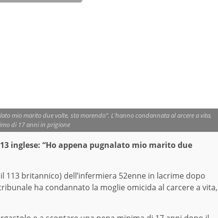
lato mio marito due volte, sta morendo”. L'hanno condannata al arcere a vita,
mo di 17 anni in prigione
 113 inglese: “Ho appena pugnalato mio marito due
(il 113 britannico) dell’infermiera 52enne in lacrime dopo
ribunale ha condannato la moglie omicida al carcere a vita,
ergastolo e a scontare una pena minima di 17 anni dopo il