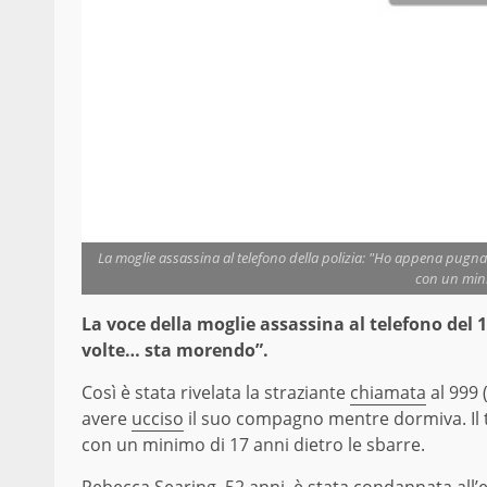
La moglie assassina al telefono della polizia: "Ho appena pugna
con un mini
La voce della moglie assassina al telefono del
volte… sta morendo”.
Così è stata rivelata la straziante
chiamata
al 999 
avere
ucciso
il suo compagno mentre dormiva. Il t
con un minimo di 17 anni dietro le sbarre.
Rebecca Searing, 52 anni, è stata condannata all’