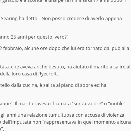
ia, Searing ha detto: “Non posso credere di averlo appena
anno 25 anni per questo, vero?”.
12 febbraio, alcune ore dopo che lui era tornato dal pub alla
ata, che aveva anche bevuto, ha aiutato il marito a salire al
della loro casa di Ryecroft.
llo dalla cucina, è salita al piano di sopra ed ha
ione”. Il marito l’aveva chiamata “senza valore” o “inutile”.
egli anni una relazione tumultuosa con accuse di violenza
o dell’imputata non “rappresentava in quel momento alcun
”.