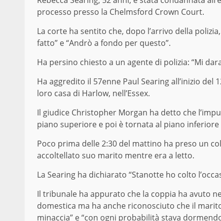
processo presso la Chelmsford Crown Court.
La corte ha sentito che, dopo l’arrivo della poliz
fatto” e “Andrò a fondo per questo”.
Ha persino chiesto a un agente di polizia: “Mi dar
Ha aggredito il 57enne Paul Searing all’inizio del 
loro casa di Harlow, nell’Essex.
Il giudice Christopher Morgan ha detto che l’imput
piano superiore e poi è tornata al piano inferiore 
Poco prima delle 2:30 del mattino ha preso un colte
accoltellato suo marito mentre era a letto.
La Searing ha dichiarato “Stanotte ho colto l’occas
Il tribunale ha appurato che la coppia ha avuto n
domestica ma ha anche riconosciuto che il marit
minaccia” e “con ogni probabilità stava dormendo