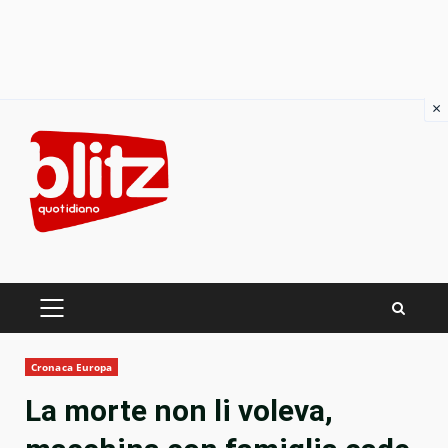
×
Skip
to
content
PRIMARY
MENU
Cronaca Europa
La morte non li voleva,