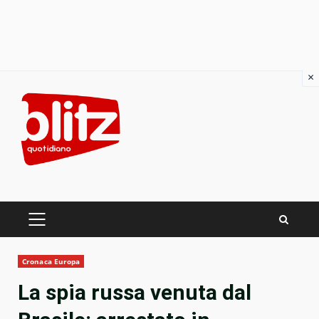
×
Skip
to
content
PRIMARY
MENU
Cronaca Europa
La spia russa venuta dal