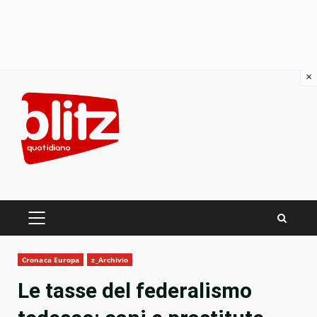
×
Skip
to
content
PRIMARY
MENU
Cronaca Europa
z_Archivio
Le tasse del federalismo