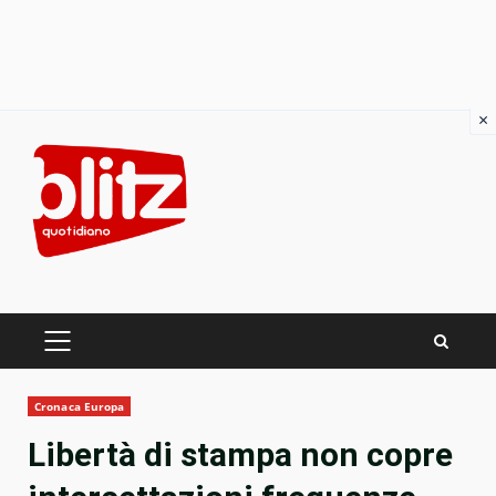
×
Skip
to
content
PRIMARY
MENU
Cronaca Europa
Libertà di stampa non copre