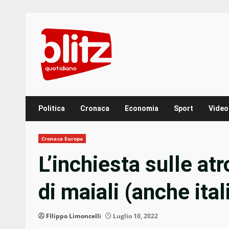
Skip
to
content
Politica
Cronaca
Economia
Sport
Video
Cronaca Europa
L’inchiesta sulle at
di maiali (anche ita
FIlippo Limoncelli
Luglio 10, 2022