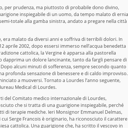
o, per prudenza, ma piuttosto di probabile dono divino,
uarigione inspiegabile di un uomo, da tempo malato di erni
 semi-totale alla gamba sinistra, andato a pregare nella città
ra malato da diversi anni e soffriva di terribili dolori. In
 12 aprile 2002, dopo essersi immerso nell’acqua benedetta
adizione cattolica, la Vergine è apparsa alla pastorella
to dapprima un dolore lancinante, tanto da fargli pensare di
. Dopo alcuni minuti di sofferenza, sempre secondo quanto
una profonda sensazione di benessere e di caldo improvviso.
inciato a muoversi. Tornato a Lourdes l’anno seguente,
 Bureau Medical di Lourdes.
rti del Comitato medico internazionale di Lourdes,
iuto che si tratta di una guarigione inspiegabile, perché
fetti di terapie mediche. Ieri Monsignor Emmanuel Delmas,
i cui Serge Francois è originario, ha riconosciuto il carattere
iesa cattolica. Una guarigione che, ha scritto il vescovo in