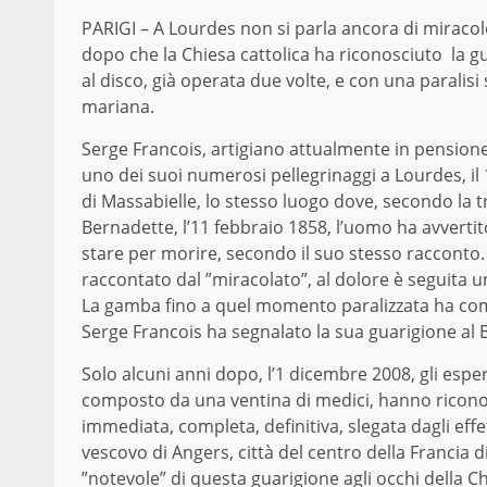
PARIGI – A Lourdes non si parla ancora di miracol
dopo che la Chiesa cattolica ha riconosciuto la g
al disco, già operata due volte, e con una paralisi
mariana.
Serge Francois, artigiano attualmente in pensione, e
uno dei suoi numerosi pellegrinaggi a Lourdes, il
di Massabielle, lo stesso luogo dove, secondo la tr
Bernadette, l’11 febbraio 1858, l’uomo ha avverti
stare per morire, secondo il suo stesso racconto
raccontato dal ”miracolato”, al dolore è seguita 
La gamba fino a quel momento paralizzata ha com
Serge Francois ha segnalato la sua guarigione al
Solo alcuni anni dopo, l’1 dicembre 2008, gli espe
composto da una ventina di medici, hanno riconosc
immediata, completa, definitiva, slegata dagli ef
vescovo di Angers, città del centro della Francia d
”notevole” di questa guarigione agli occhi della Ch