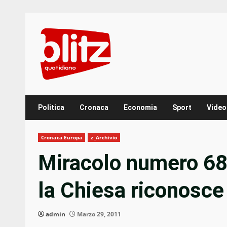
Skip
to
content
Politica
Cronaca
Economia
Sport
Video
Cronaca Europa
z_Archivio
Miracolo numero 68 
la Chiesa riconosce
admin
Marzo 29, 2011