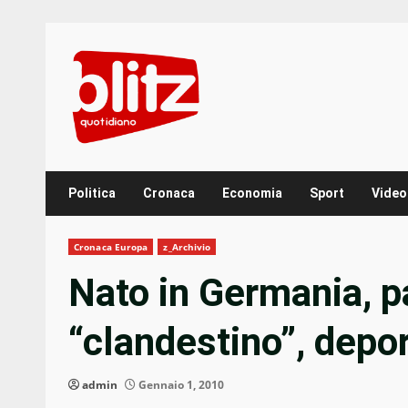
Skip
to
content
Politica
Cronaca
Economia
Sport
Video
Cronaca Europa
z_Archivio
Nato in Germania, p
“clandestino”, depor
admin
Gennaio 1, 2010