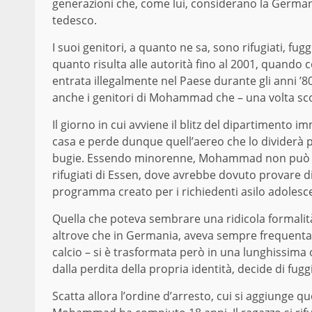
generazioni che, come lui, considerano la Germania
tedesco.
I suoi genitori, a quanto ne sa, sono rifugiati, fu
quanto risulta alle autorità fino al 2001, quando
entrata illegalmente nel Paese durante gli anni ’80
anche i genitori di Mohammad che – una volta sco
Il giorno in cui avviene il blitz del dipartimento i
casa e perde dunque quell’aereo che lo dividerà 
bugie. Essendo minorenne, Mohammad non può ess
rifugiati di Essen, dove avrebbe dovuto provare d
programma creato per i richiedenti asilo adolesce
Quella che poteva sembrare una ridicola forma
altrove che in Germania, aveva sempre frequentato
calcio – si è trasformata però in una lunghissima o
dalla perdita della propria identità, decide di fu
Scatta allora l’ordine d’arresto, cui si aggiunge 