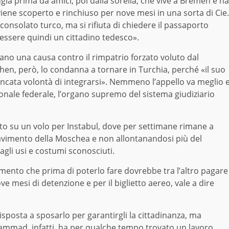
ia prima da amici, poi dalla sorella, che vive a Bremen e ha
ene scoperto e rinchiuso per nove mesi in una sorta di Cie.
consolato turco, ma si rifiuta di chiedere il passaporto
essere quindi un cittadino tedesco».
tano una causa contro il rimpatrio forzato voluto dal
chen, però, lo condanna a tornare in Turchia, perché «il suo
ata volontà di integrarsi». Nemmeno l’appello va meglio 
zionale federale, l’organo supremo del sistema giudiziario
o su un volo per Instabul, dove per settimane rimane a
pavimento della Moschea e non allontanandosi più del
dagli usi e costumi sconosciuti.
ento che prima di poterlo fare dovrebbe tra l’altro pagare
ve mesi di detenzione e per il biglietto aereo, vale a dire
sposta a sposarlo per garantirgli la cittadinanza, ma
hammad, infatti, ha per qualche tempo trovato un lavoro