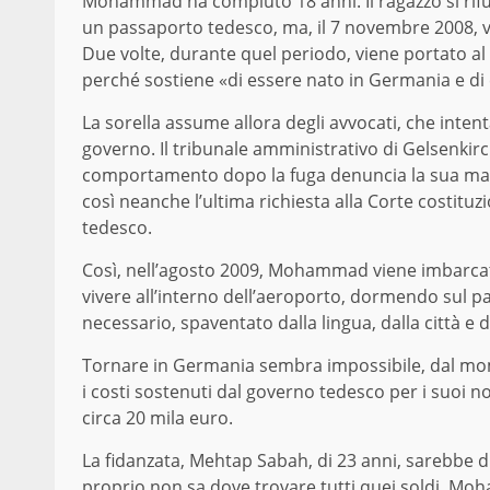
Mohammad ha compiuto 18 anni. Il ragazzo si rifug
un passaporto tedesco, ma, il 7 novembre 2008, vi
Due volte, durante quel periodo, viene portato al 
perché sostiene «di essere nato in Germania e di 
La sorella assume allora degli avvocati, che inten
governo. Il tribunale amministrativo di Gelsenkir
comportamento dopo la fuga denuncia la sua manc
così neanche l’ultima richiesta alla Corte costitu
tedesco.
Così, nell’agosto 2009, Mohammad viene imbarcat
vivere all’interno dell’aeroporto, dormendo sul 
necessario, spaventato dalla lingua, dalla città e 
Tornare in Germania sembra impossibile, dal mom
i costi sostenuti dal governo tedesco per i suoi no
circa 20 mila euro.
La fidanzata, Mehtap Sabah, di 23 anni, sarebbe di
proprio non sa dove trovare tutti quei soldi. Mo