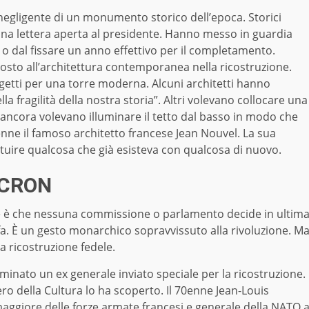
negligente di un monumento storico dell’epoca. Storici
 una lettera aperta al presidente. Hanno messo in guardia
a o dal fissare un anno effettivo per il completamento.
osto all’architettura contemporanea nella ricostruzione.
getti per una torre moderna. Alcuni architetti hanno
la fragilità della nostra storia”. Altri volevano collocare una
ri ancora volevano illuminare il tetto dal basso in modo che
enne il famoso architetto francese Jean Nouvel. La sua
uire qualcosa che già esisteva con qualcosa di nuovo.
ACRON
ese è che nessuna commissione o parlamento decide in ultim
lo fa. È un gesto monarchico sopravvissuto alla rivoluzione. M
 ricostruzione fedele.
inato un ex generale inviato speciale per la ricostruzione.
ro della Cultura lo ha scoperto. Il 70enne Jean-Louis
aggiore delle forze armate francesi e generale della NATO 