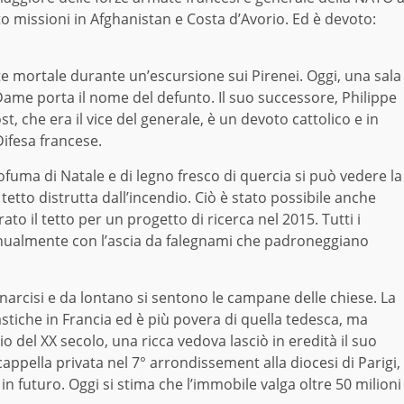
to missioni in Afghanistan e Costa d’Avorio. Ed è devoto:
e mortale durante un’escursione sui Pirenei. Oggi, una sala
-Dame porta il nome del defunto. Il suo successore, Philippe
Jost, che era il vice del generale, è un devoto cattolico e in
Difesa francese.
ofuma di Natale e di legno fresco di quercia si può vedere la
tetto distrutta dall’incendio. Ciò è stato possibile anche
o il tetto per un progetto di ricerca nel 2015. Tutti i
 manualmente con l’ascia da falegnami che padroneggiano
i narcisi e da lontano si sentono le campane delle chiese. La
stiche in Francia ed è più povera di quella tedesca, ma
o del XX secolo, una ricca vedova lasciò in eredità il suo
cappella privata nel 7° arrondissement alla diocesi di Parigi,
 in futuro. Oggi si stima che l’immobile valga oltre 50 milioni