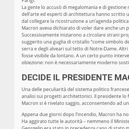
Parigi.
La gente lo accusò di megalomania e di gestione 
dell’arte ed esperti di architettura hanno scritto
dal collegare la ricostruzione a un’agenda politic
Macron aveva dichiarato di voler dare anche un p
Successivamente iniziarono a circolare strani pro
suggerito una guglia di cristallo “come simbolo del
serra e degli alveari sul tetto di Notre-Dame. Alt
fosse visibile da lontano. A un certo punto interv
obiezione: non è necessariamente moderno sostit
DECIDE IL PRESIDENTE M
Una delle peculiarità del sistema politico franc
analisi sui progetti architettonici. Il presidente 
Macron si è rivelato saggio, acconsentendo ad una
Appena due giorni dopo l’incendio, Macron ha nom
Ha aggirato tutte le autorità – nemmeno il Ministe
Georgelin era stato in precedenza capo di stato m