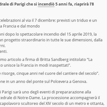
rale di Parigi che si
incendiò
5 anni fa, riaprirà l’8
elebrazioni al via il 7 dicembre: previsti un triduo e un
 la Francia e dal mondo
ni dopo lo spettacolare incendio del 15 aprile 2019, la
n progetto straordinario in tutte le sue dimensioni, dalla
rni.
enti.
imo articolo a firma di
Britta Sandberg intitolato “La
o unisce la Francia in modi inaspettati”.
 risorge, cinque anni nel cuore del cantiere del secolo”.
zione in un anno del
ponte
sul Polcevera a Genova.
Parigi sarà uno degli eventi di prepararazione alla
attedrale di Notre-Dame. La processione accompagnerà il
 capolavoro scultoreo del XIV secolo di un metro e ottanta,