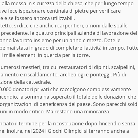
 alla messa in sicurezza della chiesa, che per lungo tempo
uve fece ispezionare centinaia di pietre per verificare
 e se fossero ancora utilizzabili.
etto, si dice che anche i carpentieri, omoni dalle spalle
 precedente, le quattro principali aziende di lavorazione del
 hanno lavorato insieme per un anno e mezzo. Date le
e mai stata in grado di completare l’attività in tempo. Tutt
 mille elementi in quercia per la torre.
erosi mestieri, tra cui restauratori di dipinti, scalpellini,
ionamento e riscaldamento, archeologi e ponteggi. Più di
zione della cattedrale.
0.000 donatori privati ​​che raccolgono complessivamente
l’incendio, la somma ha superato il totale delle donazioni che 
 organizzazioni di beneficenza del paese. Sono parecchi sold
cuni in modo critico. Ma restano una minoranza.
iato il termine per la ricostruzione dopo l’incendio senza
. Inoltre, nel 2024 i Giochi Olimpici si terranno anche a