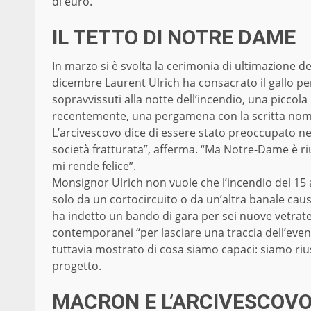
di euro.
IL TETTO DI NOTRE DAME
In marzo si è svolta la cerimonia di ultimazione d
dicembre Laurent Ulrich ha consacrato il gallo per 
sopravvissuti alla notte dell’incendio, una piccola
recentemente, una pergamena con la scritta nomi de
L’arcivescovo dice di essere stato preoccupato neg
società fratturata”, afferma. “Ma Notre-Dame è r
mi rende felice”.
Monsignor Ulrich non vuole che l’incendio del 15
solo da un cortocircuito o da un’altra banale cau
ha indetto un bando di gara per sei nuove vetrate
contemporanei “per lasciare una traccia dell’ev
tuttavia mostrato di cosa siamo capaci: siamo rius
progetto.
MACRON E L’ARCIVESCOVO