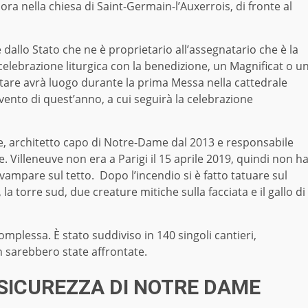
a nella chiesa di Saint-Germain-l’Auxerrois, di fronte al
allo Stato che ne è proprietario all’assegnatario che è la
 celebrazione liturgica con la benedizione, un Magnificat o u
altare avrà luogo durante la prima Messa nella cattedrale
ento di quest’anno, a cui seguirà la celebrazione
uve, architetto capo di Notre-Dame dal 2013 e responsabile
. Villeneuve non era a Parigi il 15 aprile 2019, quindi non h
divampare sul tetto. Dopo l’incendio si è fatto tatuare sul
la torre sud, due creature mitiche sulla facciata e il gallo di
mplessa. È stato suddiviso in 140 singoli cantieri,
on sarebbero state affrontate.
 SICUREZZA DI NOTRE DAME