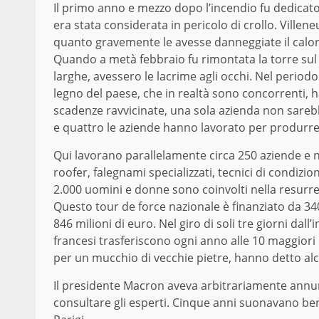
Il primo anno e mezzo dopo l’incendio fu dedicato
era stata considerata in pericolo di crollo. Villene
quanto gravemente le avesse danneggiate il calore
Quando a metà febbraio fu rimontata la torre sul t
larghe, avessero le lacrime agli occhi. Nel periodo
legno del paese, che in realtà sono concorrenti,
scadenze ravvicinate, una sola azienda non sarebb
e quattro le aziende hanno lavorato per produrre i
Qui lavorano parallelamente circa 250 aziende e num
roofer, falegnami specializzati, tecnici di condiz
2.000 uomini e donne sono coinvolti nella resurre
Questo tour de force nazionale è finanziato da 34
846 milioni di euro. Nel giro di soli tre giorni dal
francesi trasferiscono ogni anno alle 10 maggiori
per un mucchio di vecchie pietre, hanno detto al
Il presidente Macron aveva arbitrariamente annunc
consultare gli esperti. Cinque anni suonavano bene