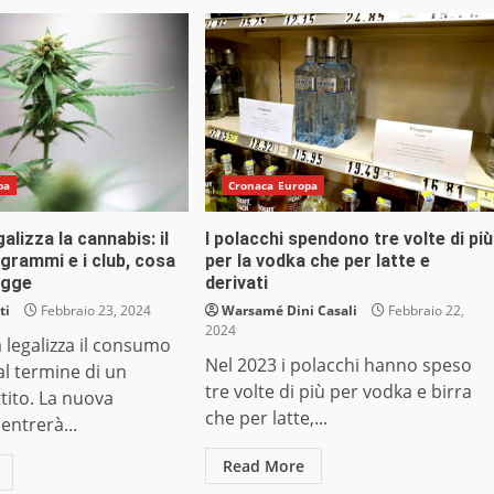
pa
Cronaca Europa
alizza la cannabis: il
I polacchi spendono tre volte di più
5 grammi e i club, cosa
per la vodka che per latte e
egge
derivati
ti
Febbraio 23, 2024
Warsamé Dini Casali
Febbraio 22,
2024
legalizza il consumo
Nel 2023 i polacchi hanno speso
al termine di un
tre volte di più per vodka e birra
tito. La nuova
che per latte,...
entrerà...
Read More