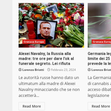
Cronaca Europa
Cronaca Euro
Alexei Navalny, la Russia alla
Germania leg
madre: tre ore per dare l’ok al
limite dei 2
funerale segreto. Lei rifiuta
prevede la l
Lorenzo Briotti
Febbraio 23, 2024
Lorenzo Briot
Le autorità russe hanno dato un
La Germania 
ultimatum alla madre di Alexei
di cannabis 
Navalny minacciando che se non
acceso dibat
accetterà...
legislazione 
Read More
Read More