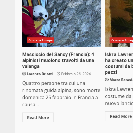
Cronaca Europa
Cronaca Euro
Massiccio del Sancy (Francia): 4
Iskra Lawren
alpinisti muoiono travolti da una
ha creato un
valanga
costumi da 
pezzi
Lorenzo Briotti
Febbraio 26, 2024
Marco Bened
Quattro persone tra cui una
Iskra Lawren
rinomata guida alpina, sono morte
costume da 
domenica 25 febbraio in Francia a
nuovo lancio
causa...
Read More
Read More