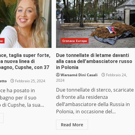
pa
Cronaca Europa
ce, taglia super forte,
Due tonnellate di letame davanti
a nuova linea di
alla casa dell’ambasciatore russo
bagno, Cupshe, con 37
in Polonia
Warsamé Dini Casali
Febbraio 24,
2024
etto
Febbraio 25, 2024
Due tonnellate di sterco, scaricate
ce ha posato in
di fronte alla residenza
bagno per il suo
dell’ambasciatore della Russia in
 di Cupshe, la sua...
Polonia, in occasione del...
Read More