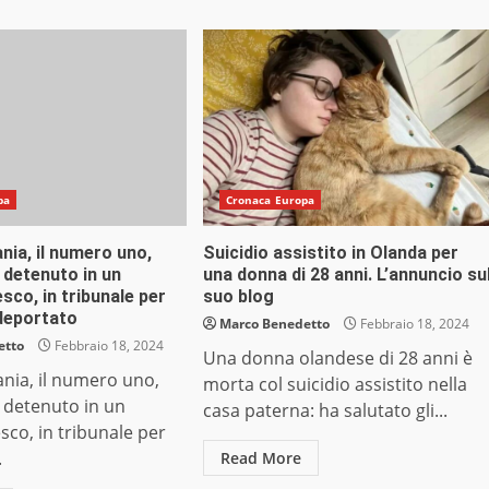
pa
Cronaca Europa
ania, il numero uno,
Suicidio assistito in Olanda per
 detenuto in un
una donna di 28 anni. L’annuncio su
sco, in tribunale per
suo blog
deportato
Marco Benedetto
Febbraio 18, 2024
etto
Febbraio 18, 2024
Una donna olandese di 28 anni è
ania, il numero uno,
morta col suicidio assistito nella
 detenuto in un
casa paterna: ha salutato gli...
sco, in tribunale per
.
Read More