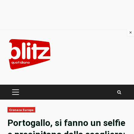
×
Skip
to
content
PRIMARY
MENU
Cronaca Europa
Portogallo, si fanno un selfie