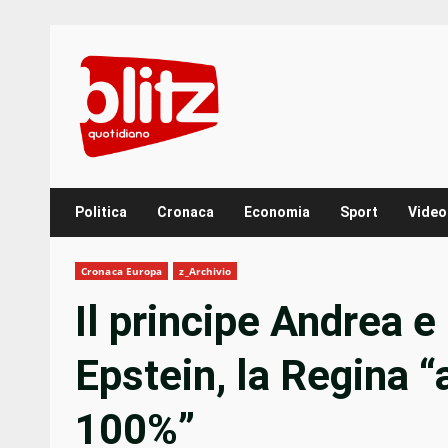
Skip
to
content
Politica
Cronaca
Economia
Sport
Video
Cronaca Europa
z_Archivio
Il principe Andrea e
Epstein, la Regina “a
100%”