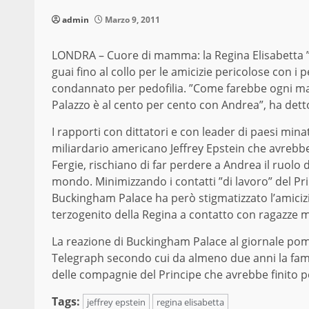
admin
Marzo 9, 2011
LONDRA – Cuore di mamma: la Regina Elisabetta ”a
guai fino al collo per le amicizie pericolose con i
condannato per pedofilia. ”Come farebbe ogni madr
Palazzo è al cento per cento con Andrea”, ha det
I rapporti con dittatori e con leader di paesi minat
miliardario americano Jeffrey Epstein che avrebbe t
Fergie, rischiano di far perdere a Andrea il ruolo 
mondo. Minimizzando i contatti ”di lavoro” del Pri
Buckingham Palace ha però stigmatizzato l’amicizi
terzogenito della Regina a contatto con ragazze mi
La reazione di Buckingham Palace al giornale pome
Telegraph secondo cui da almeno due anni la fami
delle compagnie del Principe che avrebbe finito pe
Tags:
jeffrey epstein
regina elisabetta