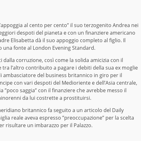
ppoggia al cento per cento” il suo terzogenito Andrea nei
 peggiori despoti del pianeta e con un finanziere americano
e Elisabetta dà il suo appoggio completo al figlio. Il
to una fonte al London Evening Standard.
i dalla corruzione, così come la solida amicizia con il
ra l’altro contribuito a pagare i debiti della sua ex moglie
di ambasciatore del business britannico in giro per il
ncipe con vari despoti del Medioriente e dell’Asia centrale,
a ”poco saggia” con il finanziere che avrebbe messo il
norenni da lui costrette a prostituirsi.
ridiano britannico fa seguito a un articolo del Daily
glia reale aveva espresso ”preoccupazione” per la scelta
r risultare un imbarazzo per il Palazzo.