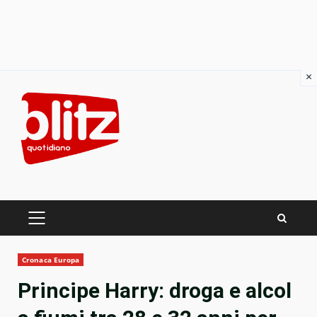
×
Skip
to
content
PRIMARY
MENU
Cronaca Europa
Principe Harry: droga e alcol