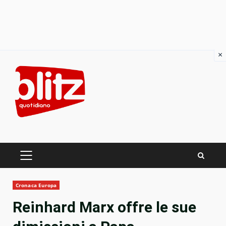
×
Skip
to
content
PRIMARY
MENU
Cronaca Europa
Reinhard Marx offre le sue