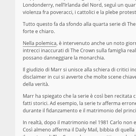
Londonderry, nell’Irlanda del Nord, seguì un quar
violenza fra poveracci, i cattolici e la plebe protes
Tutto questo fa da sfondo alla quarta serie di The
forte e chiaro.
Nella polemica
, è intervenuto anche un noto gior
intrecci inaccurati di The Crown sulla famiglia re
possano danneggiare la monarchia.
Il giudizio di Marr si unisce alla schiera di critici 
disclaimer in cui si avverte che molte scene chi
della verità.
Marr ha spiegato che la serie è così ben recitata 
fatti storici. Ad esempio, la serie tv afferma er
durante il fidanzamento e il matrimonio del princ
In realtà, dopo il matrimonio nel 1981 Carlo non 
Così almeno afferma il Daily Mail, bibbia di quell