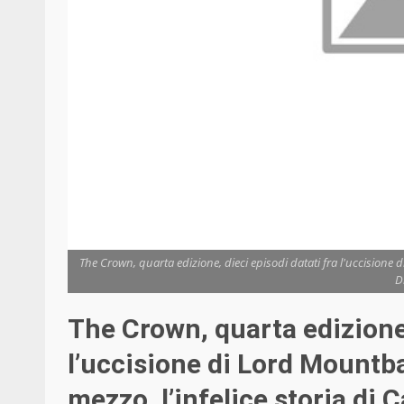
The Crown, quarta edizione, dieci episodi datati fra l'uccisione di
D
The Crown, quarta edizione,
l’uccisione di Lord Mountbat
mezzo, l’infelice storia di C