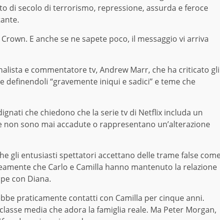
to di secolo di terrorismo, repressione, assurda e feroce
tante.
 Crown. E anche se ne sapete poco, il messaggio vi arriva
nalista e commentatore tv, Andrew Marr, che ha criticato gli
ale definendoli “gravemente iniqui e sadici” e teme che
indignati che chiedono che la serie tv di Netflix includa un
ave non sono mai accadute o rappresentano un’alterazione
che gli entusiasti spettatori accettano delle trame false com
roneamente che Carlo e Camilla hanno mantenuto la relazione
ipe con Diana.
ebbe praticamente contatti con Camilla per cinque anni.
a classe media che adora la famiglia reale. Ma Peter Morgan,