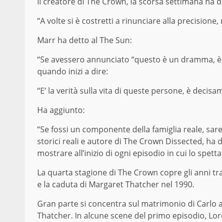
il creatore di The Crown, la scorsa settimana ha d
“A volte si è costretti a rinunciare alla precisio
Marr ha detto al The Sun:
“Se avessero annunciato “questo è un dramma, è fi
quando inizi a dire:
“E’ la verità sulla vita di queste persone, è decis
Ha aggiunto:
“Se fossi un componente della famiglia reale, sare
storici reali e autore di The Crown Dissected, ha
mostrare all’inizio di ogni episodio in cui lo spett
La quarta stagione di The Crown copre gli anni tra
e la caduta di Margaret Thatcher nel 1990.
Gran parte si concentra sul matrimonio di Carlo a
Thatcher. In alcune scene del primo episodio, Lor