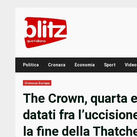
Skip
to
content
Politica
Cronaca
Economia
Sport
Video
Cronaca Europa
The Crown, quarta e
datati fra l’uccisio
la fine della Thatche