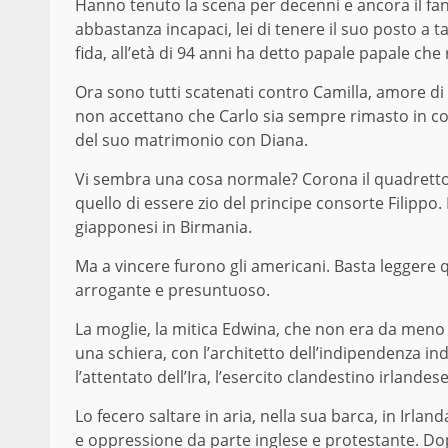
Hanno tenuto la scena per decenni e ancora il fant
abbastanza incapaci, lei di tenere il suo posto a 
fida, all’età di 94 anni ha detto papale papale che 
Ora sono tutti scatenati contro Camilla, amore di 
non accettano che Carlo sia sempre rimasto in co
del suo matrimonio con Diana.
Vi sembra una cosa normale? Corona il quadretto
quello di essere zio del principe consorte Filippo. I
giapponesi in Birmania.
Ma a vincere furono gli americani. Basta leggere q
arrogante e presuntuoso.
La moglie, la mitica Edwina, che non era da meno n
una schiera, con l’architetto dell’indipendenza in
l’attentato dell’Ira, l’esercito clandestino irlandese
Lo fecero saltare in aria, nella sua barca, in Irl
e oppressione da parte inglese e protestante. Dop