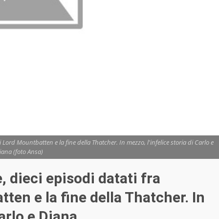
 Lord Mountbatten e la fine della Thatcher. In mezzo, l'infelice storia di Carlo e
iana (foto Ansa)
 dieci episodi datati fra
ten e la fine della Thatcher. In
arlo e Diana.