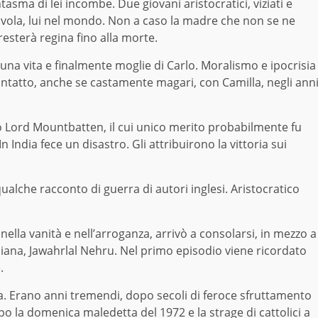
asma di lei incombe. Due giovani aristocratici, viziati e
tavola, lui nel mondo. Non a caso la madre che non se ne
resterà regina fino alla morte.
una vita e finalmente moglie di Carlo. Moralismo e ipocrisia
ntatto, anche se castamente magari, con Camilla, negli ann
 Lord Mountbatten, il cui unico merito probabilmente fu
n India fece un disastro. Gli attribuirono la vittoria sui
ualche racconto di guerra di autori inglesi. Aristocratico
ella vanità e nell’arroganza, arrivò a consolarsi, in mezzo a
diana, Jawahrlal Nehru. Nel primo episodio viene ricordato
.
anda. Erano anni tremendi, dopo secoli di feroce sfruttamento
o la domenica maledetta del 1972 e la strage di cattolici a