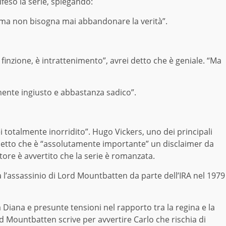
ifeso la serie, spiegando:
ne, ma non bisogna mai abbandonare la verità”.
nzione, è intrattenimento”, avrei detto che è geniale. “Ma
amente ingiusto e abbastanza sadico”.
i totalmente inorridito”. Hugo Vickers, uno dei principali
 detto che è “assolutamente importante” un disclaimer da
atore è avvertito che la serie è romanzata.
 l’assassinio di Lord Mountbatten da parte dell’IRA nel 1979
 Diana e presunte tensioni nel rapporto tra la regina e la
d Mountbatten scrive per avvertire Carlo che rischia di