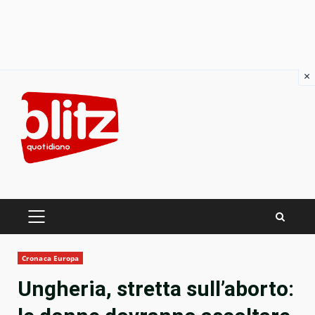
×
Skip
to
content
PRIMARY
MENU
Cronaca Europa
Ungheria, stretta sull’aborto: