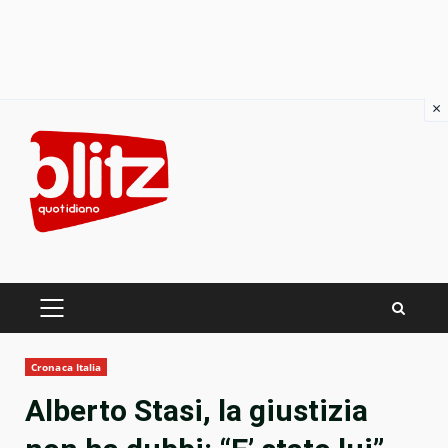
×
Skip
to
content
PRIMARY
MENU
Cronaca Italia
Alberto Stasi, la giustizia