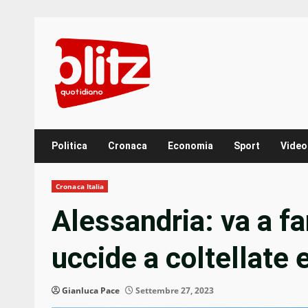
Skip
to
content
Politica
Cronaca
Economia
Sport
Video
Cronaca Italia
Alessandria: va a far
uccide a coltellate e 
Gianluca Pace
Settembre 27, 2023