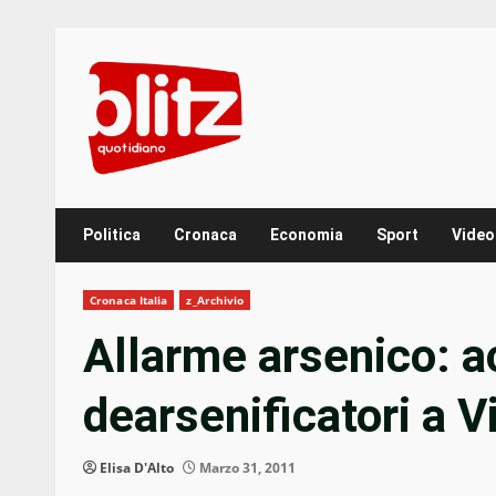
Skip
to
content
Politica
Cronaca
Economia
Sport
Video
Cronaca Italia
z_Archivio
Allarme arsenico: ac
dearsenificatori a V
Elisa D'Alto
Marzo 31, 2011