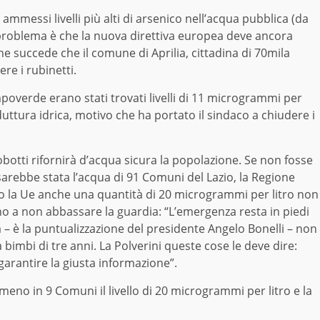
ammessi livelli più alti di arsenico nell’acqua pubblica (da
l problema è che la nuova direttiva europea deve ancora
he succede che il comune di Aprilia, cittadina di 70mila
re i rubinetti.
poverde erano stati trovati livelli di 11 microgrammi per
nduttura idrica, motivo che ha portato il sindaco a chiudere i
tobotti rifornirà d’acqua sicura la popolazione. Se non fosse
sarebbe stata l’acqua di 91 Comuni del Lazio, la Regione
 la Ue anche una quantità di 20 microgrammi per litro non
ano a non abbassare la guardia: “L’emergenza resta in piedi
a – è la puntualizzazione del presidente Angelo Bonelli – non
 bimbi di tre anni. La Polverini queste cose le deve dire:
r garantire la giusta informazione”.
almeno in 9 Comuni il livello di 20 microgrammi per litro e la