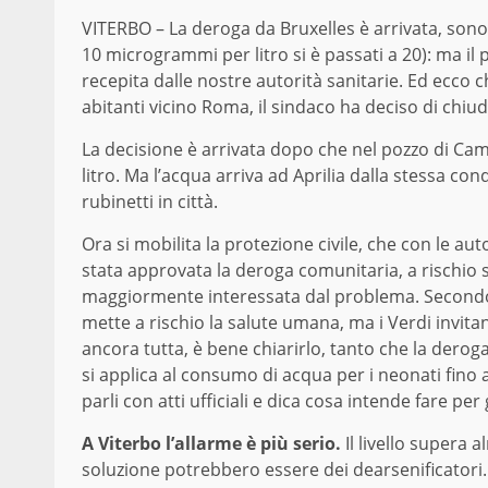
VITERBO – La deroga da Bruxelles è arrivata, sono 
10 microgrammi per litro si è passati a 20): ma i
recepita dalle nostre autorità sanitarie. Ed ecco c
abitanti vicino Roma, il sindaco ha deciso di chiude
La decisione è arrivata dopo che nel pozzo di Cam
litro. Ma l’acqua arriva ad Aprilia dalla stessa co
rubinetti in città.
Ora si mobilita la protezione civile, che con le au
stata approvata la deroga comunitaria, a rischio 
maggiormente interessata dal problema. Secondo
mette a rischio la salute umana, ma i Verdi invit
ancora tutta, è bene chiarirlo, tanto che la derog
si applica al consumo di acqua per i neonati fino a
parli con atti ufficiali e dica cosa intende fare pe
A Viterbo l’allarme è più serio.
Il livello supera 
soluzione potrebbero essere dei dearsenificatori.