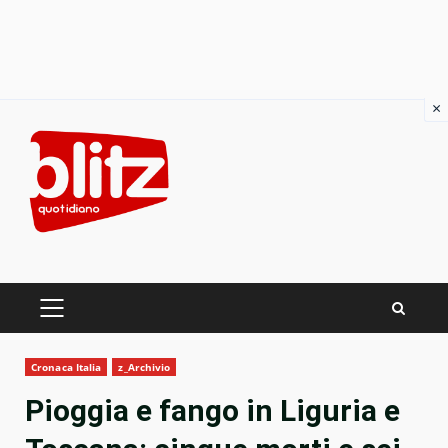
×
Skip
to
content
PRIMARY
MENU
Cronaca Italia
z_Archivio
Pioggia e fango in Liguria e