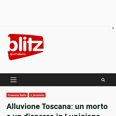
×
Skip
to
content
PRIMARY
MENU
Cronaca Italia
z_Archivio
Alluvione Toscana: un morto