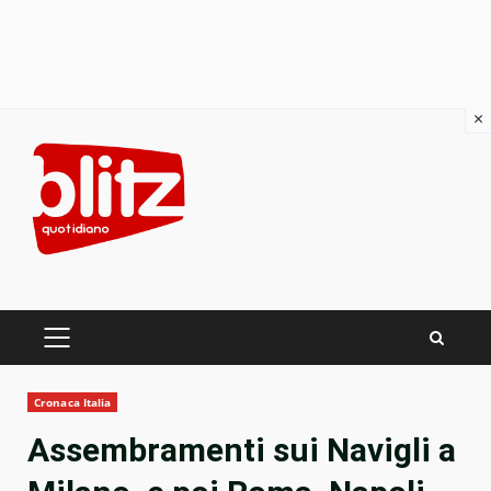
×
Skip
to
content
PRIMARY
MENU
Cronaca Italia
Assembramenti sui Navigli a