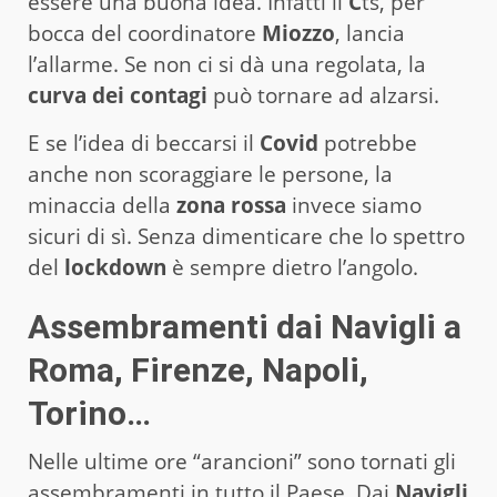
essere una buona idea. Infatti il
C
ts, per
bocca del coordinatore
Miozzo
, lancia
l’allarme. Se non ci si dà una regolata, la
curva dei contagi
può tornare ad alzarsi.
E se l’idea di beccarsi il
Covid
potrebbe
anche non scoraggiare le persone, la
minaccia della
zona rossa
invece siamo
sicuri di sì. Senza dimenticare che lo spettro
del
lockdown
è sempre dietro l’angolo.
Assembramenti dai Navigli a
Roma, Firenze, Napoli,
Torino…
Nelle ultime ore “arancioni” sono tornati gli
assembramenti in tutto il Paese. Dai
Navigli