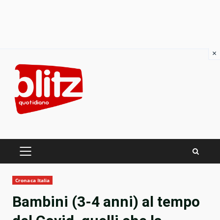
×
Skip
to
content
PRIMARY
MENU
Cronaca Italia
Bambini (3-4 anni) al tempo