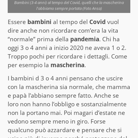
Bambini (3-4 anni) al tempo del Covid, quelli che la mascherina
l'abbiamo sempre portata (Foto Ansa)
Essere
bambini
al tempo del
Covid
vuol
dire anche non ricordare com’era la vita
“normale” prima della
pandemia
. Chi ha
oggi 3 o 4 anni a inizio 2020 ne aveva 1 o 2.
Troppo pochi per ricordare i dettagli. Come
per esempio la
mascherina
.
I bambini d 3 o 4 anni pensano che uscire
con la mascherina sia normale, che mamma
e papà l’abbiano sempre fatto. Anche se
loro non hanno l’obbligo e sostanzialmente
non la portano mai. Poi magari d’estate ne
vedono sempre meno in giro. Forse
qualcuno può azzardare e pensare che si