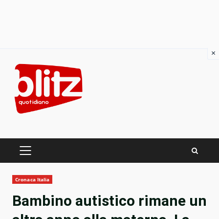
×
Skip
to
content
PRIMARY
MENU
Cronaca Italia
Bambino autistico rimane un