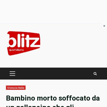
×
Skip
to
content
PRIMARY
MENU
Cronaca Italia
Bambino morto soffocato da