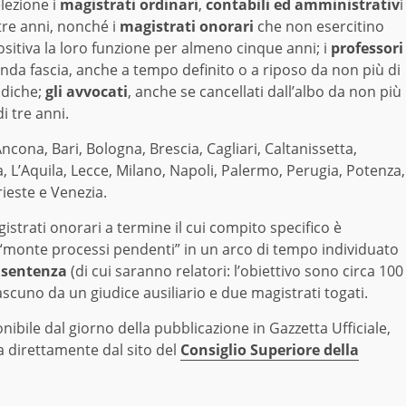
lezione i
magistrati ordinari
,
contabili ed amministrativ
i
 tre anni, nonché i
magistrati onorari
che non esercitino
sitiva la loro funzione per almeno cinque anni; i
professori
nda fascia, anche a tempo definito o a riposo da non più di
idiche;
gli avvocati
, anche se cancellati dall’albo da non più
i tre anni.
Ancona, Bari, Bologna, Brescia, Cagliari, Caltanissetta,
L’Aquila, Lecce, Milano, Napoli, Palermo, Perugia, Potenza,
ieste e Venezia.
istrati onorari a termine il cui compito specifico è
“monte processi pendenti” in un arco di tempo individuato
 sentenza
(di cui saranno relatori: l’obiettivo sono circa 100
cuno da un giudice ausiliario e due magistrati togati.
ibile dal giorno della pubblicazione in Gazzetta Ufficiale,
a direttamente dal sito del
Consiglio Superiore della