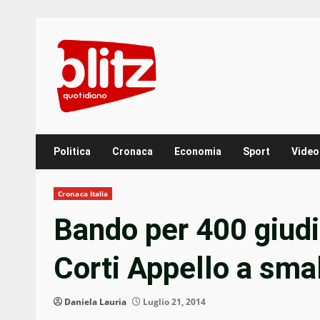
Skip
to
content
Politica
Cronaca
Economia
Sport
Video
Cronaca Italia
Bando per 400 giudic
Corti Appello a smal
Daniela Lauria
Luglio 21, 2014