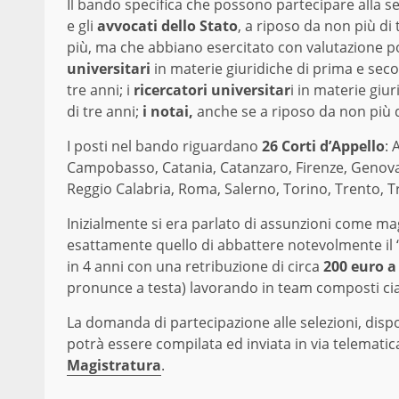
Il bando specifica che possono partecipare alla se
e gli
avvocati dello Stato
, a riposo da non più di
più, ma che abbiano esercitato con valutazione po
universitari
in materie giuridiche di prima e seco
tre anni; i
ricercatori universitar
i in materie giur
di tre anni;
i notai,
anche se a riposo da non più d
I posti nel bando riguardano
26 Corti d’Appello
: 
Campobasso, Catania, Catanzaro, Firenze, Genova, 
Reggio Calabria, Roma, Salerno, Torino, Trento, Tr
Inizialmente si era parlato di assunzioni come mag
esattamente quello di abbattere notevolmente il 
in 4 anni con una retribuzione di circa
200 euro a
pronunce a testa) lavorando in team composti cias
La domanda di partecipazione alle selezioni, dispon
potrà essere compilata ed inviata in via telematic
Magistratura
.