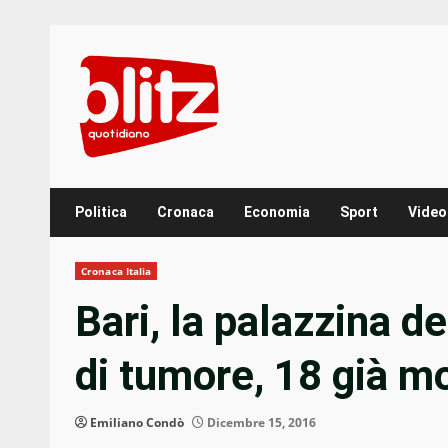
Skip
to
content
Politica
Cronaca
Economia
Sport
Video
Cronaca Italia
Bari, la palazzina d
di tumore, 18 già mo
Emiliano Condò
Dicembre 15, 2016