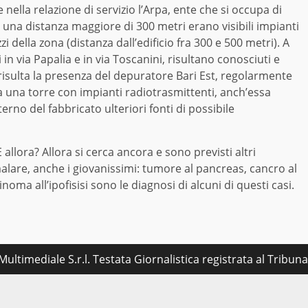
ve nella relazione di servizio l’Arpa, ente che si occupa di
na distanza maggiore di 300 metri erano visibili impianti
zi della zona (distanza dall’edificio fra 300 e 500 metri). A
i in via Papalia e in via Toscanini, risultano conosciuti e
 risulta la presenza del depuratore Bari Est, regolarmente
ta una torre con impianti radiotrasmittenti, anch’essa
erno del fabbricato ulteriori fonti di possibile
llora? Allora si cerca ancora e sono previsti altri
alare, anche i giovanissimi: tumore al pancreas, cancro al
oma all’ipofisisi sono le diagnosi di alcuni di questi casi.
ultimediale S.r.l. Testata Giornalistica registrata al Tribu