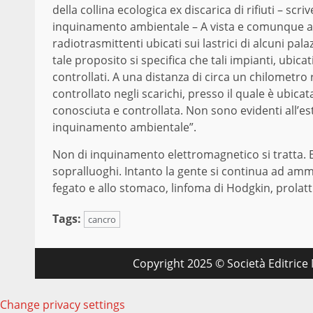
della collina ecologica ex discarica di rifiuti – scri
inquinamento ambientale – A vista e comunque a u
radiotrasmittenti ubicati sui lastrici di alcuni palaz
tale proposito si specifica che tali impianti, ubicat
controllati. A una distanza di circa un chilometro
controllato negli scarichi, presso il quale è ubica
conosciuta e controllata. Non sono evidenti all’est
inquinamento ambientale”.
Non di inquinamento elettromagnetico si tratta. E a
sopralluoghi. Intanto la gente si continua ad amm
fegato e allo stomaco, linfoma di Hodgkin, prolattin
Tags:
cancro
Copyright 2025 © Società Editrice M
Change privacy settings