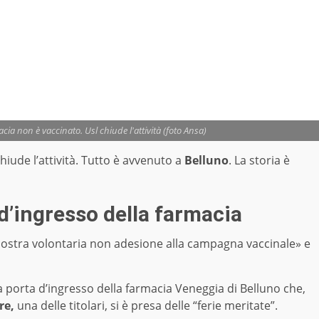
acia non è vaccinato. Usl chiude l'attività (foto Ansa)
chiude l’attività. Tutto è avvenuto a
Belluno
. La storia è
a d’ingresso della farmacia
 nostra volontaria non adesione alla campagna vaccinale» e
a porta d’ingresso della farmacia Veneggia di Belluno che,
re,
una delle titolari, si è presa delle “ferie meritate”.