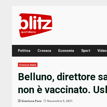
Skip
to
content
Politica
Cronaca
Economia
Sport
Video
Cronaca Italia
Belluno, direttore s
non è vaccinato. Usl 
Gianluca Pace
Novembre 5, 2021