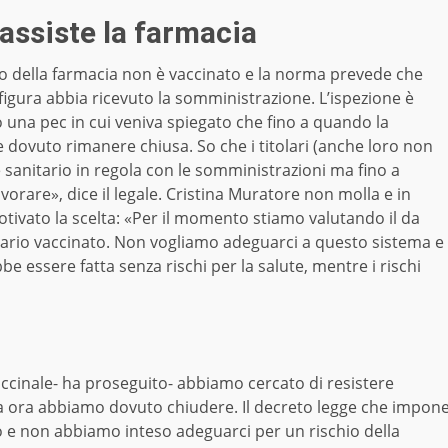
 assiste la farmacia
ario della farmacia non è vaccinato e la norma prevede che
igura abbia ricevuto la somministrazione. L’ispezione è
to una pec in cui veniva spiegato che fino a quando la
be dovuto rimanere chiusa. So che i titolari (anche loro non
 sanitario in regola con le somministrazioni ma fino a
orare», dice il legale. Cristina Muratore non molla e in
otivato la scelta: «Per il momento stiamo valutando il da
tario vaccinato. Non vogliamo adeguarci a questo sistema e
e essere fatta senza rischi per la salute, mentre i rischi
cinale- ha proseguito- abbiamo cercato di resistere
a ora abbiamo dovuto chiudere. Il decreto legge che impon
timo e non abbiamo inteso adeguarci per un rischio della