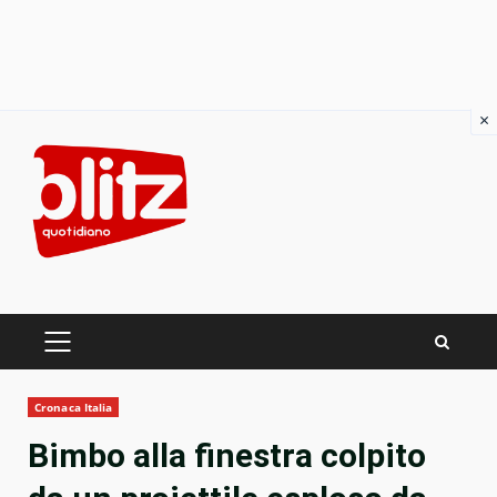
×
Skip
to
content
PRIMARY
MENU
Cronaca Italia
Bimbo alla finestra colpito