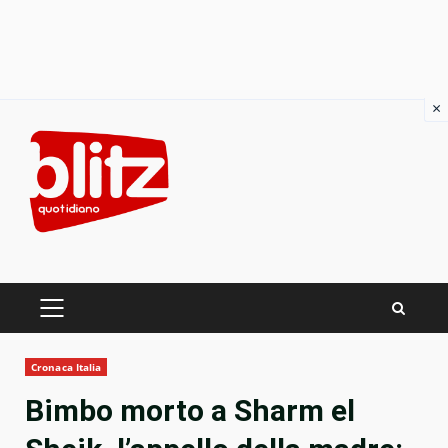
×
Skip
to
content
PRIMARY
MENU
Cronaca Italia
Bimbo morto a Sharm el