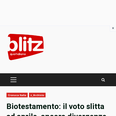
×
Skip
to
content
PRIMARY
MENU
Cronaca Italia
z_Archivio
Biotestamento: il voto slitta