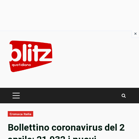
×
Skip
to
content
PRIMARY
MENU
Cronaca Italia
Bollettino coronavirus del 2