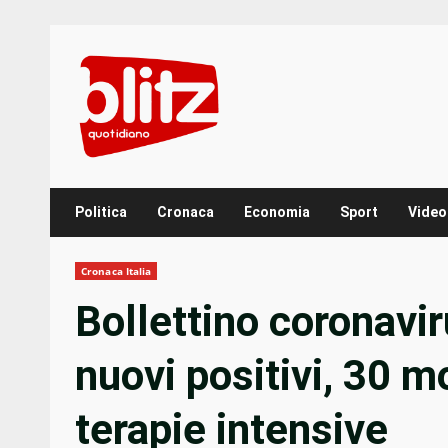
Skip
to
content
Politica
Cronaca
Economia
Sport
Video
Cronaca Italia
Bollettino coronavir
nuovi positivi, 30 mo
terapie intensive