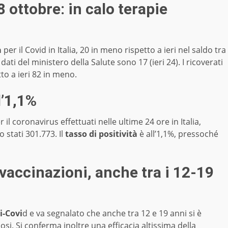
8 ottobre: in calo terapie
a
per il Covid in Italia, 20 in meno rispetto a ieri nel saldo tra
 dati del ministero della Salute sono 17 (ieri 24). I ricoverati
tto a ieri 82 in meno.
l’1,1%
il coronavirus effettuati nelle ultime 24 ore in Italia,
o stati 301.773. Il
tasso di positività
è all’1,1%, pressoché
vaccinazioni, anche tra i 12-19
i-Covi
d e va segnalato che anche tra 12 e 19 anni si è
si. Si conferma inoltre una efficacia altissima della