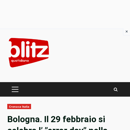
×
Skip
to
content
PRIMARY
MENU
Cronaca Italia
Bologna. Il 29 febbraio si