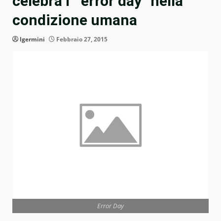
celebra l’ ”error day” nella
condizione umana
lgermini
Febbraio 27, 2015
Error Day